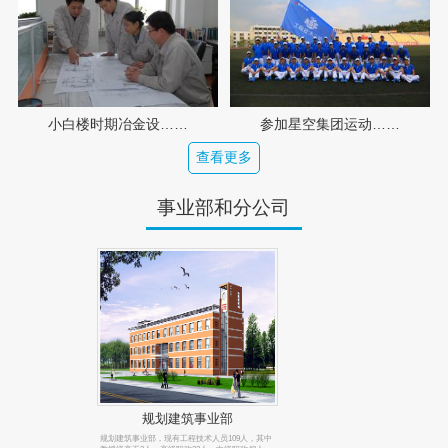
小白楼时期冶金设……
参加星空集团运动……
查看更多
事业部和分公司
规划建筑事业部
规划建筑事业部，现有工程技术人员109人，其中