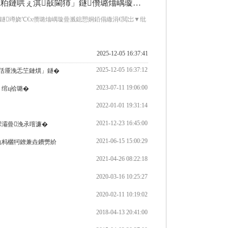
哄ぇ淇敼閫犻」鐩儹璐熻嵎璇曡溅鎴愬姛
鐩竴娆℃€х儹璐熻嵎璇曡溅鎴愬姛銆傝繖涓€閲岀▼纰
2025-12-05 16:37:41
2025-12-05 16:37:12
佸厜浼忎笁鏈熼」鐩�
2023-07-11 19:06:00
绾ц祫璐�
2022-01-01 19:31:14
2021-12-23 16:45:00
槑灞曡浼氶噾濂�
2021-06-15 15:00:29
槸杩欐牱鐐兼垚鐨勶紒
2021-04-26 08:22:18
2020-03-16 10:25:27
2020-02-11 10:19:02
2018-04-13 20:41:00