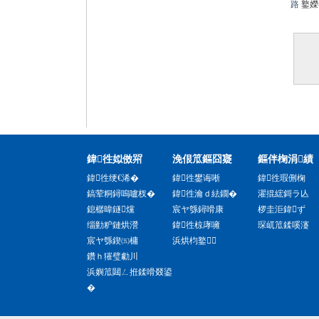
路
鐜嬫
鍏徃姒傚喌
浼佷笟鏂囧寲
鏂伴椈涓績
鍏徃绠€浠�
鍏徃鐢诲唽
鍏徃瑕侀椈
鎬荤粡鐞嗚嚧杈�
鍏徃瀹ｄ紶鐗�
濯掍綋鎶ラ亾
鎴樼暐鐩爣
宸ヤ綔鐞嗗康
椤圭洰鍏ず
缁勭粐鏈烘瀯
鍏徃椋庨噰
琛屼笟鍒嗘瀽
宸ヤ綔鍥㈤槦
浜烘枃鐜
鑽ｈ獕璧勮川
浜嬩笟閮ㄥ拰鍒嗗叕鍙
�