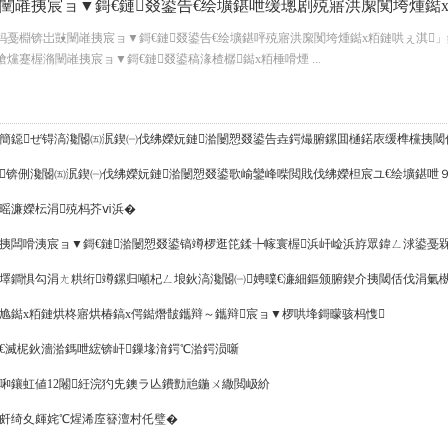
闉嶉挗宸ョ▼鎶€鏈叕鍙告€绘壙鍖呭缓璁剧殑寤洪緳闃垮煄鐑х粨鏈
€杩戞棩锛岀敱闉嶉挗宸ョ▼鎶€鏈叕鍙告€绘壙鍖呯殑寤洪緳闃垮煄鐑х粨鏈哄ぇ淇」
滄爣蹇楃潃闉嶉挗宸ョ▼鎶€鏈叕鍙稿湪楂樼鐑х粨棰嗗煙 ...
簡鐚ぜ锝滈瀺閽㈤泦鍥㈠伐绋嬫妧鏈湁闄愬叕鍙告垚鍔熶腑鏍囬樋鍩庡缓榫欓挗閾
锛侀瀺閽㈤泦鍥㈠伐绋嬫妧鏈湁闄愬叕鍙歌崳鑾峰喍閲戝伐绋嬫柦宸ユ€绘壙鍖呭９
暚濂嬫枟涓殑杩芥ⅵ浜�
挗闆嗗洟宸ョ▼鎶€鏈湁闄愬叕鍙镐竴椤逛笓鍒╄幏寰楃浜屽崄浜斿眾鍏ㄥ浗鍙戞
墿鐧惧勾涓ㄤ粠绗竴鏍归噸杞ㄥ埌鈥滈瀺閽㈠娉曗€濓細鏂颁腑鍥介挗閾佸伐涓氭
尯鐑х粨鏈烘柊寤烘椿鎬х偔鐑熸皵鑴辩～鑴辩宸ョ▼椤哄埄鎶曚骇杩愯
€滅柅鈥濇湁鎷呭綋锛屽鏁堟湇鍔℃湁鍔涢噺
啝鑲虹値12闂紝浣犳兂鐭ラ亾鐨勯兘鍦ㄨ繖閲岋紒
皯绮夊皹姹℃煋浠庢簮澶村仛璧�