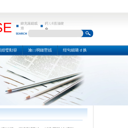
SE
鍏充簬鎴戜
鍔ㄦ€佸湴鍥
滑
�
哄姏璧勬簮
瀹㈡埛鏈嶅姟
绀句細璐ｄ换
勬簮姒傚喌
鍏充簬鎴戜滑
绀句細璐ｄ换
涜仒淇℃伅
鍔ㄦ€佸湴鍥�
浜插拰鍔ㄦ€�