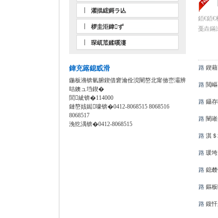
濯掍綋鎶ラ亾
銆€銆
椤圭洰鍏ず
戞垚鏋
琛屼笟鍒嗘瀽
路
鍥藉
鍏充簬鎴戜滑
鍦板潃锛氫腑鍥借窘瀹佺渷闉嶅北甯傚崈灞辨
路
閲嶇
咕鐭ュ垱鍥�
閭紪锛�114000
路
鑷存
鏈嶅姟鐑嚎锛�0412-8068515 8068516
8068517
路
闉嶉
浼犵湡锛�0412-8068515
路
淇＄
路
瑗垮
路
鎴樷
路
鏂板
路
鍑忓