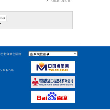
2015-04-02 20:37:00
竴椤
�
闉嶅北甯傚崈灞辨
5 8068516