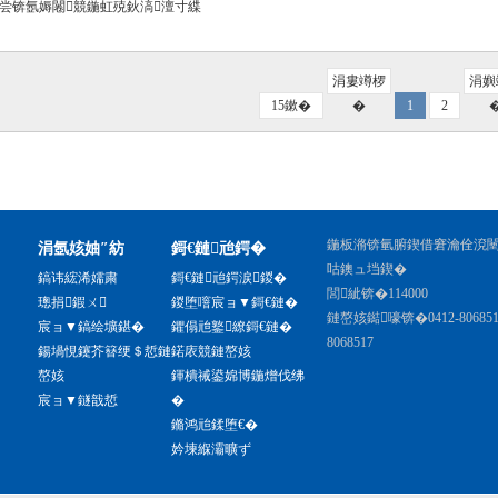
尝锛氬媷闂競鍦虹殑鈥滈澶寸緤
涓婁竴椤
涓嬩
15鏉�
�
1
2
鍦板潃锛氫腑鍥借窘瀹佺渷
涓氬姟妯″紡
鎶€鏈兘鍔�
咕鐭ュ垱鍥�
鎬讳綋浠嬬粛
鎶€鏈兘鍔涙鍐�
閭紪锛�114000
璁捐鍜ㄨ
鍐堕噾宸ョ▼鎶€鏈�
鏈嶅姟鐑嚎锛�0412-806851
宸ョ▼鎬绘壙鍖�
鑺傝兘鐜繚鎶€鏈�
8068517
鍚堝悓鑳芥簮绠＄悊鏈
鍩庡競鏈嶅姟
嶅姟
鍕樻祴鍙婂博鍦熷伐绋
宸ョ▼鐩戠悊
�
鏅鸿兘鍒堕€�
妗堜緥灞曠ず