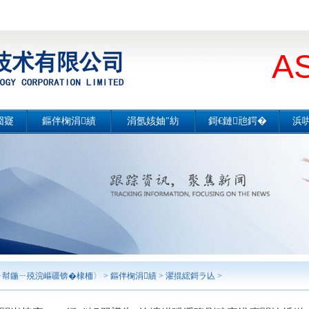
A
囧寲
鏂伴椈涓績
涓氬姟妯″紡
鎶€鏈兘鍔�
浜
诲唽
鍏徃瑕侀椈
鎬讳綋浠嬬粛
鎶€鏈兘鍔涙鍐�
璧
紶鐗�
濯掍綋鎶ラ亾
璁捐鍜ㄨ
鍐堕噾宸ョ▼鎶€鏈�
鎷
嗗康
椤圭洰鍏ず
宸ョ▼鎬绘壙鍖�
鑺傝兘鐜繚鎶€鏈�
庨噰
琛屼笟鍒嗘瀽
鍚堝悓鑳芥簮绠＄悊鏈
鍩庡競鏈嶅姟
嶅姟

鍕樻祴鍙婂博鍦熷伐绋
宸ョ▼鐩戠悊
�
鏅鸿兘鍒堕€�
妗堜緥灞曠ず
ㄧ幇鍦ㄧ殑浣嶇疆锛�
棣栭〉
>
鏂伴椈涓績
>
濯掍綋鎶ラ亾
>