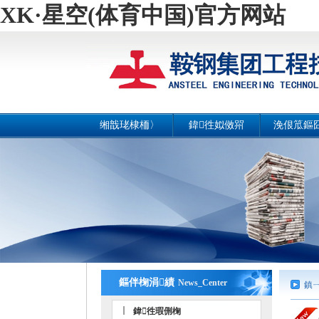
XK·星空(体育中国)官方网站
缃戠珯棣栭〉
鍏徃姒傚喌
浼佷笟鏂
鍏徃绠€浠�
鍏徃鐢
鎬荤粡鐞嗚嚧杈�
鍏徃瀹ｄ
鎴樼暐鐩爣
宸ヤ綔鐞
缁勭粐鏈烘瀯
鍏徃椋
宸ヤ綔鍥㈤槦
浜烘枃鐜
鑽ｈ獕璧勮川
浜嬩笟閮ㄥ拰鍒嗗叕鍙
�
鏂伴椈涓績
News_Center
鎮
鍏徃瑕侀椈