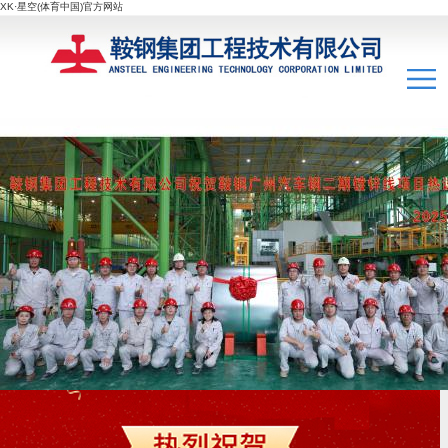
XK·星空(体育中国)官方网站