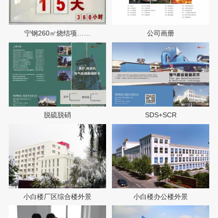
宁钢260㎡烧结项……
公司画册
脱硫脱硝
SDS+SCR
小白楼厂区综合楼外景
小白楼办公楼外景