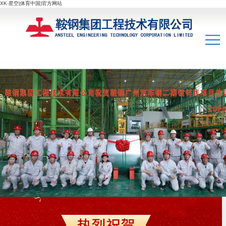
XK·星空(体育中国)官方网站