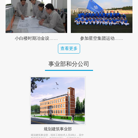
小白楼时期冶金设……
参加星空集团运动……
查看更多
事业部和分公司
规划建筑事业部
规划建筑事业部，现有工程技术人员109人，其中