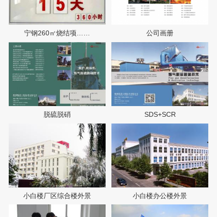
宁钢260㎡烧结项……
公司画册
脱硫脱硝
SDS+SCR
小白楼厂区综合楼外景
小白楼办公楼外景